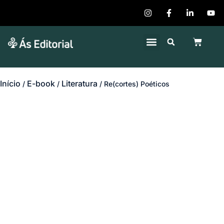
Quem Somos
Publique seu Livro
Início
E-book
Literatura
/
/
/ Re(cortes) Poéticos