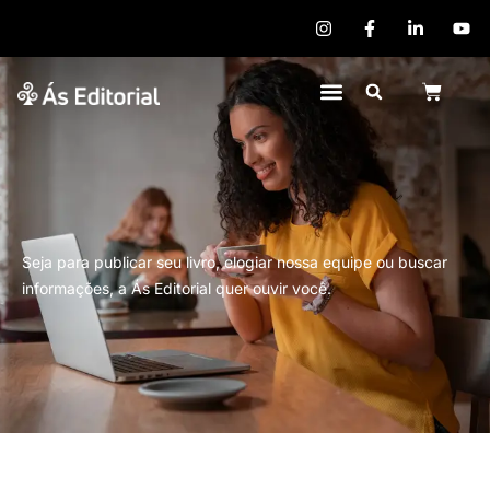
Quem Somos
Publique seu Livro
Seja para publicar seu livro, elogiar nossa equipe ou buscar
informações, a Ás Editorial quer ouvir você.