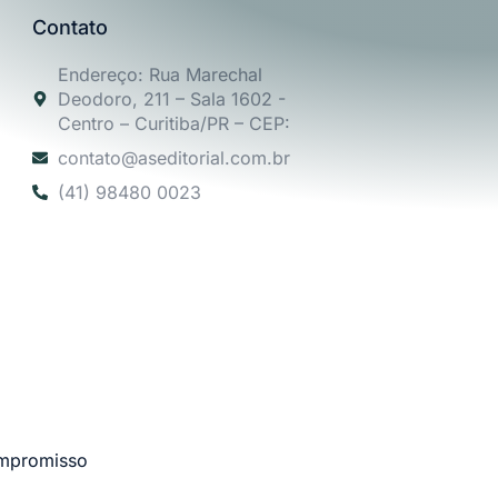
Contato
Endereço: Rua Marechal
Deodoro, 211 – Sala 1602 -
Centro – Curitiba/PR – CEP:
contato@aseditorial.com.br
(41) 98480 0023
mpromisso