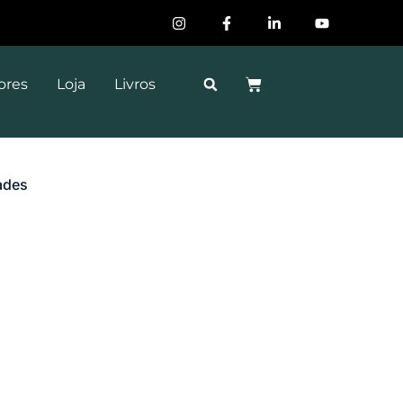
ores
Loja
Livros
dades