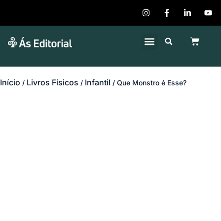
Quem Somos
Publique seu Livro
Início
Livros Físicos
Infantil
/
/
/ Que Monstro é Esse?