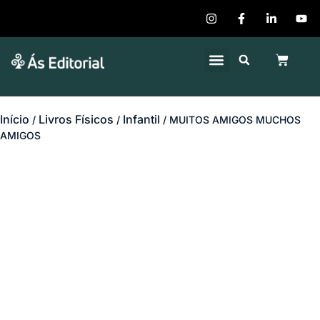
Quem Somos
Publique seu Livro
Início
Livros Físicos
Infantil
/
/
/ MUITOS AMIGOS MUCHOS
AMIGOS