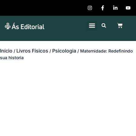
Quem Somos
Publique seu Livro
Início
Livros Físicos
Psicologia
/
/
/ Maternidade: Redefinindo
sua historia