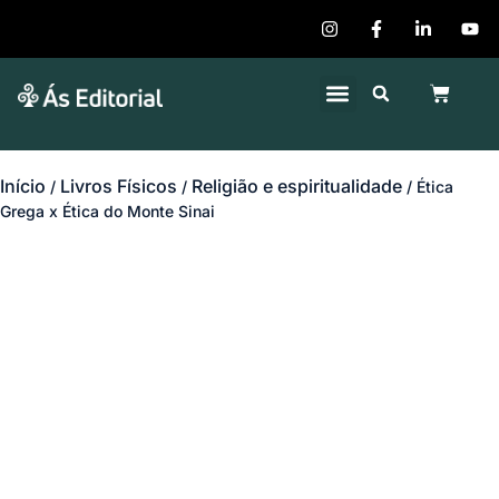
Quem Somos
Publique seu Livro
Início
Livros Físicos
Religião e espiritualidade
/
/
/ Ética
Grega x Ética do Monte Sinai