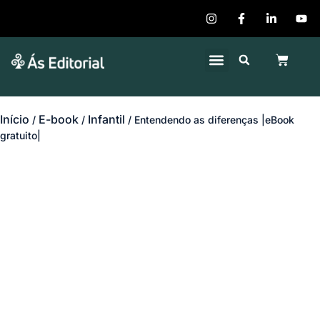
Quem Somos
Publique seu Livro
Início
E-book
Infantil
/
/
/ Entendendo as diferenças |eBook
gratuito|