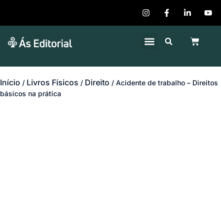
Quem Somos
Publique seu Livro
Início
Livros Físicos
Direito
/
/
/ Acidente de trabalho – Direitos
básicos na prática