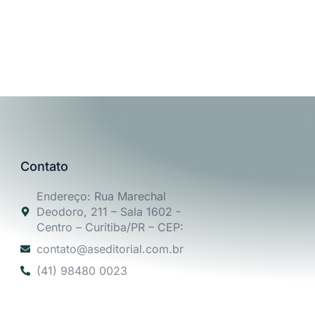
Contato
Endereço: Rua Marechal
Deodoro, 211 – Sala 1602 -
Centro – Curitiba/PR – CEP:
contato@aseditorial.com.br
(41) 98480 0023