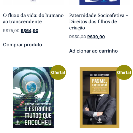
O fluxo da vida: do humano
Paternidade Socioafetiva –
ao transcendente
Direitos dos filhos de
criação
R$
75,00
R$
64,90
R$
50,00
R$
39,90
Comprar produto
Adicionar ao carrinho
Oferta!
Oferta!