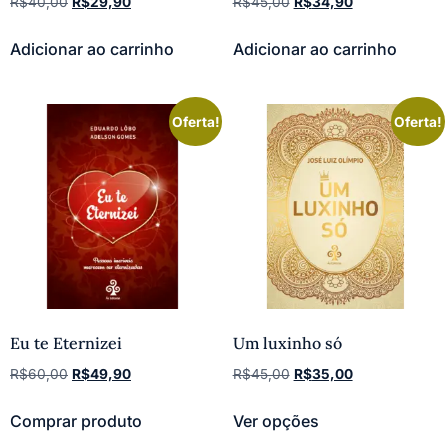
R$
40,00
R$
29,90
R$
45,00
R$
34,90
Adicionar ao carrinho
Adicionar ao carrinho
Oferta!
Oferta!
Eu te Eternizei
Um luxinho só
R$
60,00
R$
49,90
R$
45,00
R$
35,00
Comprar produto
Ver opções