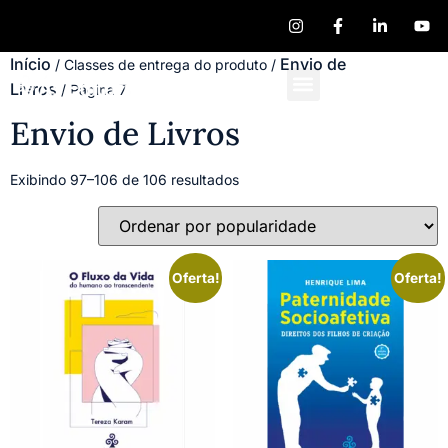
Início
Envio de
/ Classes de entrega do produto /
Livros
/ Página 7
Quem Somos
Publique seu Livro
Envio de Livros
Exibindo 97–106 de 106 resultados
Oferta!
Oferta!