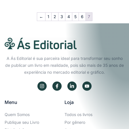
←
1
2
3
4
5
6
7
A Ás Editorial é sua parceira ideal para transformar seu sonho
de publicar um livro em realidade, pois são mais de 35 anos de
experiência no mercado editorial e gráfico.
Menu
Loja
Quem Somos
Todos os livros
Publique seu Livro
Por gênero