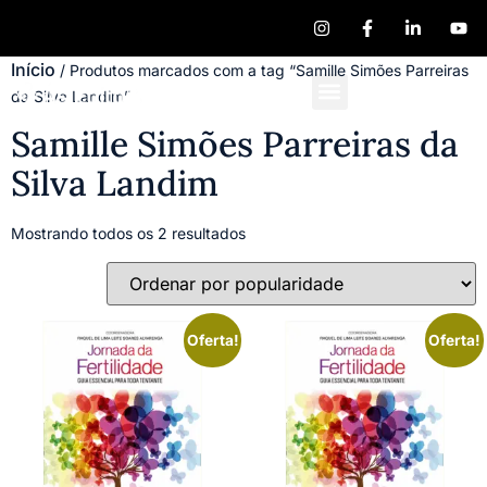
Início
/ Produtos marcados com a tag “Samille Simões Parreiras
da Silva Landim”
Quem Somos
Publique seu Livro
Samille Simões Parreiras da
Silva Landim
Mostrando todos os 2 resultados
Oferta!
Oferta!