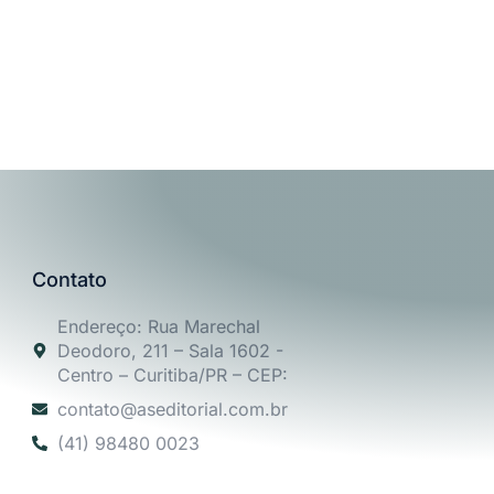
Contato
Endereço: Rua Marechal
Deodoro, 211 – Sala 1602 -
Centro – Curitiba/PR – CEP:
contato@aseditorial.com.br
(41) 98480 0023