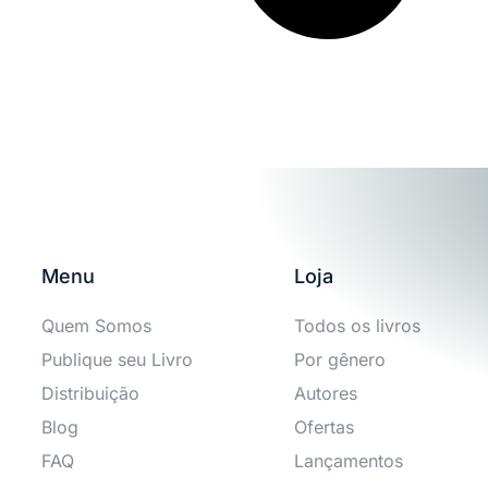
Menu
Loja
Quem Somos
Todos os livros
Publique seu Livro
Por gênero
Distribuição
Autores
Blog
Ofertas
FAQ
Lançamentos