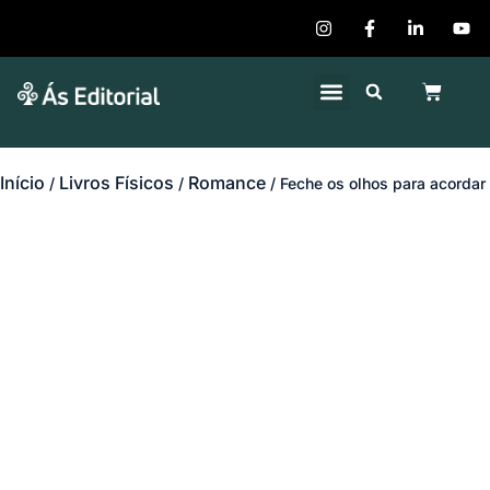
Quem Somos
Publique seu Livro
Início
Livros Físicos
Romance
/
/
/ Feche os olhos para acordar