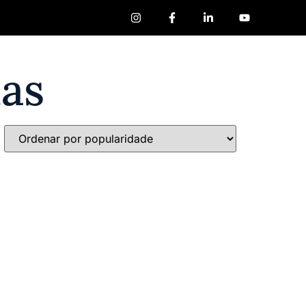
ores
Loja
Livros
as