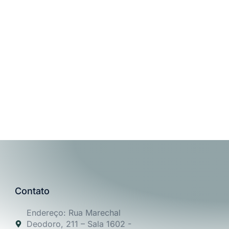
Contato
Endereço: Rua Marechal
Deodoro, 211 – Sala 1602 -