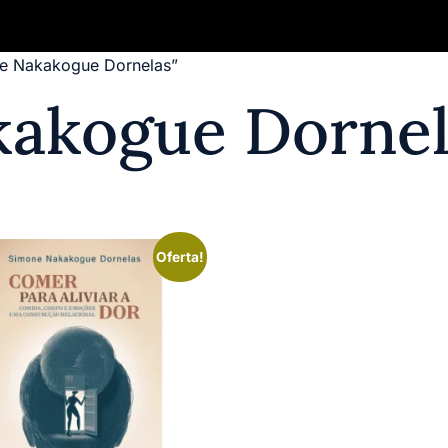
ne Nakakogue Dornelas”
Quem Somos
Publique seu Livro
Aut
akogue Dornel
Oferta!