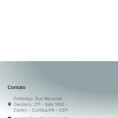
Contato
Endereço: Rua Marechal
Deodoro, 211 – Sala 1602 -
Centro – Curitiba/PR – CEP: