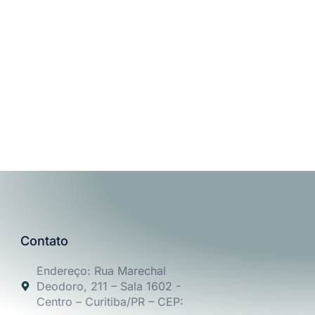
Contato
Endereço: Rua Marechal
Deodoro, 211 – Sala 1602 -
Centro – Curitiba/PR – CEP: