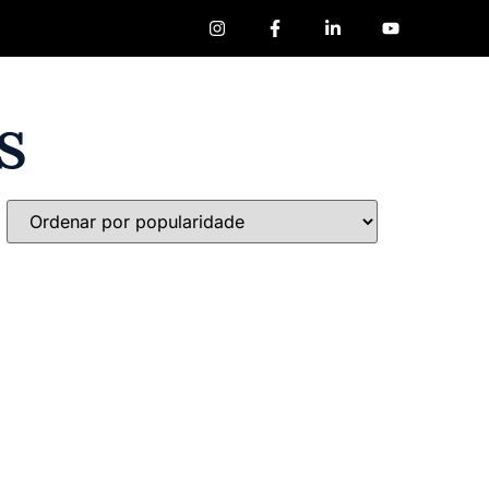
ores
Loja
Livros
s