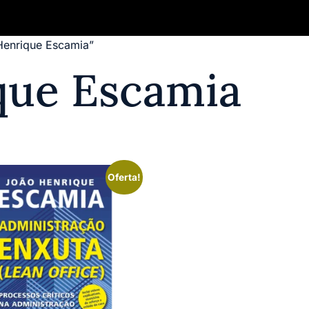
Henrique Escamia”
Quem Somos
Publique seu Livro
Aut
que Escamia
Oferta!