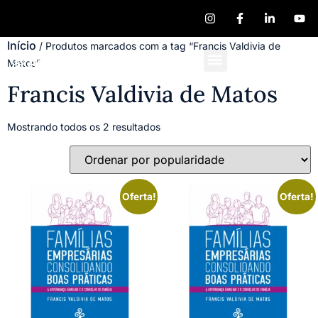
Início
/ Produtos marcados com a tag “Francis Valdivia de
Matos”
Quem Somos
Publique seu Livro
Francis Valdivia de Matos
Mostrando todos os 2 resultados
Oferta!
Oferta!