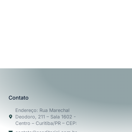
Contato
Endereço: Rua Marechal
Deodoro, 211 – Sala 1602 -
Centro – Curitiba/PR – CEP: