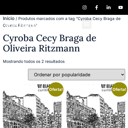
Início
/ Produtos marcados com a tag “Cyroba Cecy Braga de
Oliveira Ritzmann”
Quem Somos
Publique seu Livro
Cyroba Cecy Braga de
Oliveira Ritzmann
Mostrando todos os 2 resultados
Oferta!
Oferta!