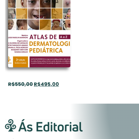
R$
550,00
R$
495,00