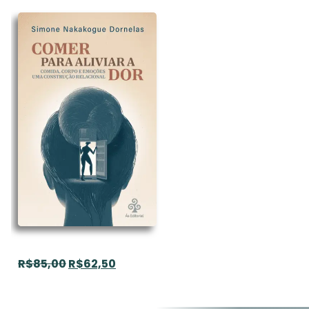
R$
85,00
R$
62,50