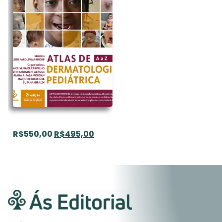
R$
550,00
R$
495,00