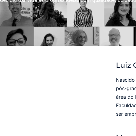
decidiu dar vida às próprias ideias com qualidade, cuidado
Luiz 
Nascido 
pós-grad
área do 
Faculdad
ser empr