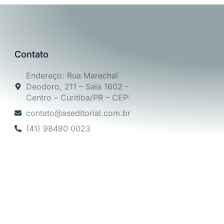
Contato
Endereço: Rua Marechal
Deodoro, 211 – Sala 1602 -
Centro – Curitiba/PR – CEP:
contato@aseditorial.com.br
(41) 98480 0023