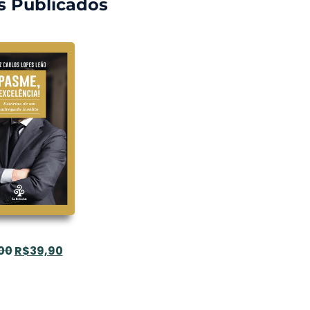
s Publicados
00
R$
39,90