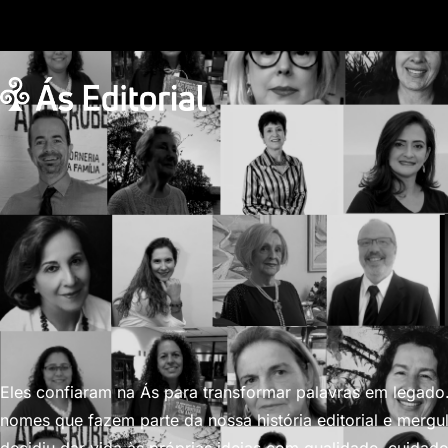
Eles confiaram na Ás para transformar palavras em legad
nomes que fazem parte da nossa história editorial e merg