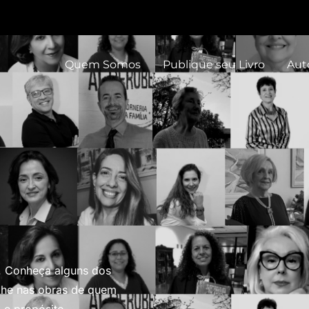
Quem Somos
Publique seu Livro
Aut
o. Conheça alguns dos
ulhe nas obras de quem