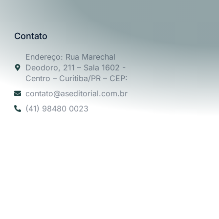
Contato
Endereço: Rua Marechal
Deodoro, 211 – Sala 1602 -
Centro – Curitiba/PR – CEP:
contato@aseditorial.com.br
(41) 98480 0023