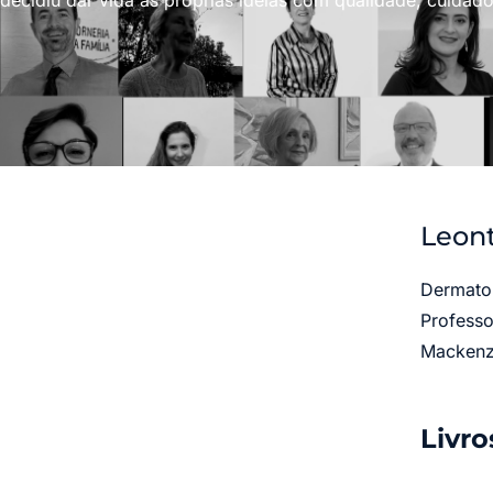
decidiu dar vida às próprias ideias com qualidade, cuidado
Leont
Dermatol
Professo
Mackenzi
Livro