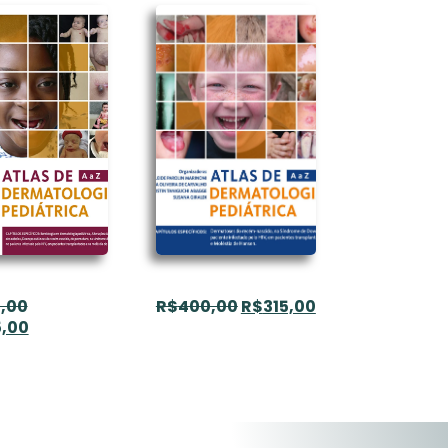
,00
R$
400,00
R$
315,00
,00