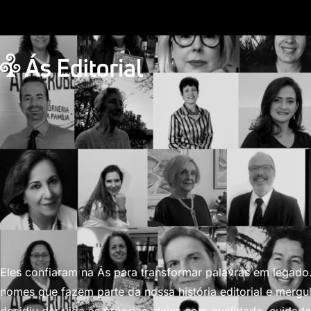
Eles confiaram na Ás para transformar palavras em legad
nomes que fazem parte da nossa história editorial e merg