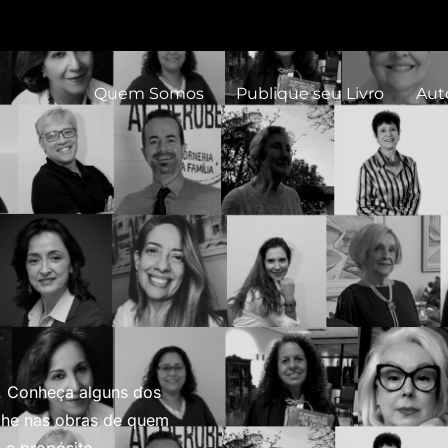
Quem Somos
Publique seu Livro
Aut
o. Conheça alguns dos
ulhe nas obras de quem