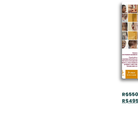
R$
550
R$
495