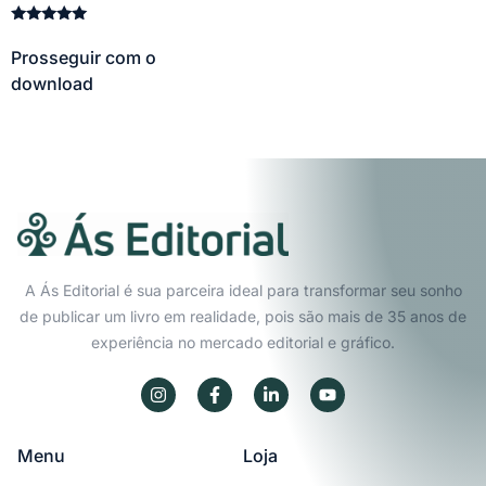
Avaliação
5.00
Prosseguir com o
de 5
download
A Ás Editorial é sua parceira ideal para transformar seu sonho
de publicar um livro em realidade, pois são mais de 35 anos de
experiência no mercado editorial e gráfico.
Menu
Loja